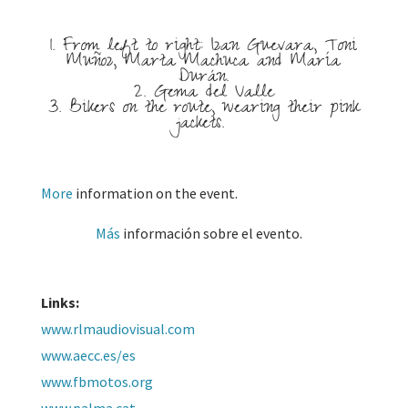
1. From left to right::
Izan Guevara,
Toni
Muñoz,
Marta Machuca and
María
Durán.
2. Gema del Valle
3. Bikers on the route, wearing their pink
jackets.
More
information on the event.
Más
información sobre el evento.
Links:
www.rlmaudiovisual.com
www.aecc.es/es
www.fbmotos.org