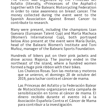
Asfalto (literally, «Princesses of the Asphalt»)
together with the Balearic Motorcycling Federation
in order to raise awareness on breast cancer. The
money collected during the event went to the
Spanish Association Against Breast Cancer to
contribute to research.
Many were present, including the champions Izan
Guevara (European Talent Cup) and Marta Machuca
(Women’s International Cup), both portrayed
below. Also present at the event were María Durán,
head of the Balearic Women’s Institute and Toni
Muñoz,
manager of the Balearic Sports Foundation.
Hundreds of bikers put on their pink jackets and
drove across Majorca. The journey ended in the
northeast of the island, where a hundred women
formed a huge pink ribbon with their bikes.
Los Chalecos Rosas. Son las moteras y moteros
que se unieron, el domingo 20 de octubre del
2019, para luchar contra el cáncer de mama.
Las Princesas del Asfalto y la Federación Balear
de Motociclismo organizaron esta campaña de
sensibilización en torno al cáncer de mama. El
dinero recibido durante el evento irá a la
Asociación Española Contra el Cáncer de Mama
para contribuir a la investigación.